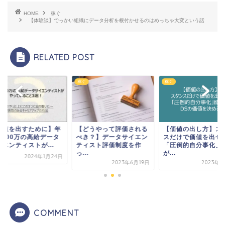
HOME
稼ぐ
【体験談】でっかい組織にデータ分析を根付かせるのはめっちゃ大変という話
RELATED POST
稼ぐ
稼ぐ
価値を出すために】年
【どうやって評価される
【価値の出し方】ス
,300万の高給データ
べき？】データサイエン
スだけで価値を出せ
エンティストが...
ティスト評価制度を作
「圧倒的自分事化」
っ...
が...
2024年1月24日
2023年6月19日
2023年6
COMMENT