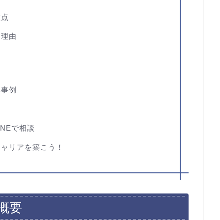
意点
る理由
体事例
NEで相談
キャリアを築こう！
概要