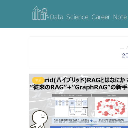
― 
2
学ぶ