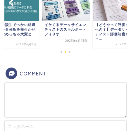
かい組織
イケてるデータサイエン
【どうやって評価される
【体
根付かせ
ティストのスキルポート
べき？】データサイエン
にデ
大変と
フォリオ
ティスト評価制度を作
るの
っ...
い...
2023年6月13日
3年6月2日
2023年6月19日
COMMENT