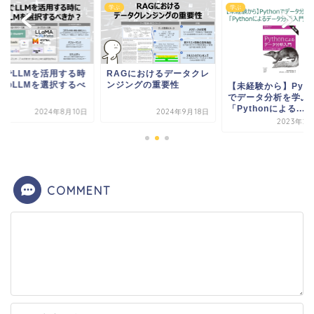
学ぶ
学ぶ
業でLLMを活用する時
RAGにおけるデータクレ
どのLLMを選択するべ
ンジングの重要性
【未経験から】Pyth
か？
でデータ分析を学ぶ
「Pythonによる...
2024年8月10日
2024年9月18日
2023年2
COMMENT