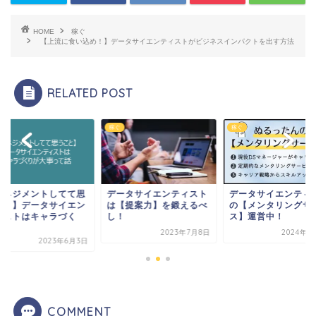
HOME
稼ぐ
【上流に食い込め！】データサイエンティストがビジネスインパクトを出す方法
RELATED POST
ぐ
稼ぐ
稼ぐ
ータサイエンティスト
データサイエンティスト
【マネジメントし
【提案力】を鍛えるべ
の【メンタリングサービ
うこと】データサ
！
ス】運営中！
ティストはキャラ
り...
2023年7月8日
2024年2月2日
2023
COMMENT