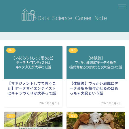
稼ぐ
稼ぐ
【マネジメントしてて思うこ
【体験談】でっかい組織にデ
と】データサイエンティスト
ータ分析を根付かせるのはめ
はキャラづくりが大事って話
っちゃ大変という話
2023年6月3日
2023年6月2日
なる
知る