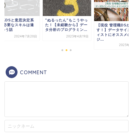
ぬるったん"もこうやっ
開発系DSと意思決定
！【未経験から】デー
DSで必要なスキルは
【現役 管理職DSが推
分析のプログラミン...
うという話
す！】データサイエンテ
ィストにオススメのビ
2023年4月19日
2024年7月
ジ...
2023年4月8日
COMMENT